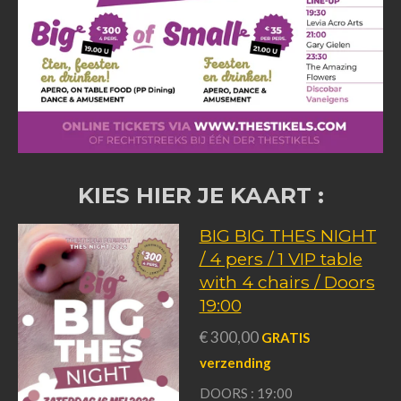
KIES HIER JE KAART :
BIG BIG THES NIGHT
/ 4 pers / 1 VIP table
with 4 chairs / Doors
19:00
€ 300,00
GRATIS
verzending
DOORS : 19:00