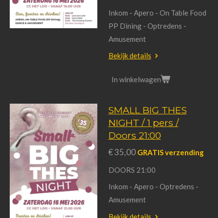
Inkom - Apero - On Table Food
PP Dining - Optredens -
Amusement
Bekijk details
In winkelwagen
SMALL BIG THES
NIGHT / 1 pers /
Doors 21:00
€ 35,00
GRATIS verzending
DOORS 21:00
Inkom - Apero - Optredens -
Amusement
Bekijk details